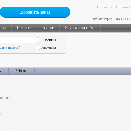
О проекте
Пользоват
Добавить заказ
Фрилансеров:
25641
(+1)
тьи
Новости
Акции
Реклама на сайте
были пароль?
Запомнить
ы
Рейтинг
2013 02:31
й