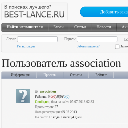
Добавить зака
Найти исполнителя
Блоги
Статьи
Новости
Ак
Логин:
Пароль:
Регистрация
Забыли пароль?
Запо
Пользователь association
Информация
Проекты
Отзывы
Рейтинг
association
Рейтинг:
0
0(0)
/0(0)/
0(0)
Свободен
, был на сайте 05.07.2013 02:33
Просмотров:
27
Дата регистрации:
05.07.2013
На сайте:
13 года 1 месяц 4 дней