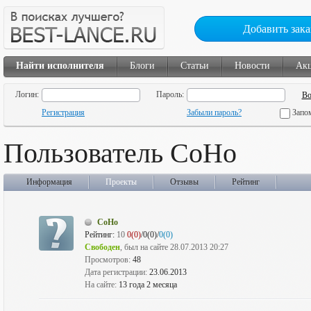
Добавить зака
Найти исполнителя
Блоги
Статьи
Новости
Ак
Логин:
Пароль:
Регистрация
Забыли пароль?
Запо
Пользователь CoHo
Информация
Проекты
Отзывы
Рейтинг
CoHo
Рейтинг:
10
0(0)
/0(0)/
0(0)
Свободен
, был на сайте 28.07.2013 20:27
Просмотров:
48
Дата регистрации:
23.06.2013
На сайте:
13 года 2 месяца