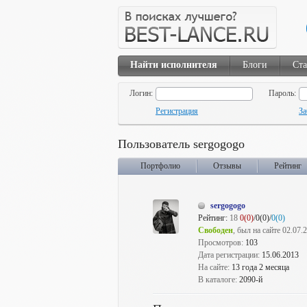
Найти исполнителя
Блоги
Ста
Логин:
Пароль:
Регистрация
За
Пользователь sergogogo
Портфолио
Отзывы
Рейтинг
sergogogo
Рейтинг:
18
0(0)
/0(0)/
0(0)
Свободен
, был на сайте 02.07.
Просмотров:
103
Дата регистрации:
15.06.2013
На сайте:
13 года 2 месяца
В каталоге:
2090-й