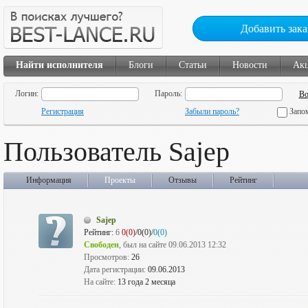
Добавить зака
Найти исполнителя
Блоги
Статьи
Новости
Ак
Логин:
Пароль:
Регистрация
Забыли пароль?
Запо
Пользователь Sajep
Информация
Проекты
Отзывы
Рейтинг
Sajep
Рейтинг:
6
0(0)
/0(0)/
0(0)
Свободен
, был на сайте 09.06.2013 12:32
Просмотров:
26
Дата регистрации:
09.06.2013
На сайте:
13 года 2 месяца