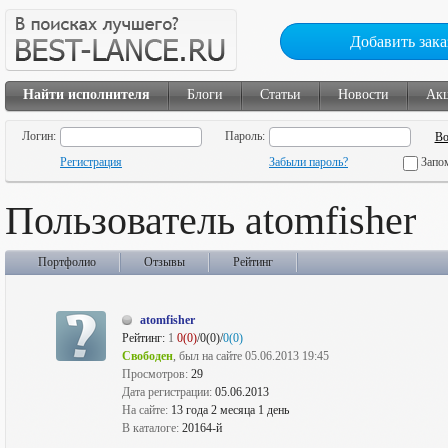
Добавить зака
Найти исполнителя
Блоги
Статьи
Новости
Ак
Логин:
Пароль:
Регистрация
Забыли пароль?
Запо
Пользователь atomfisher
Портфолио
Отзывы
Рейтинг
atomfisher
Рейтинг:
1
0(0)
/0(0)/
0(0)
Свободен
, был на сайте 05.06.2013 19:45
Просмотров:
29
Дата регистрации:
05.06.2013
На сайте:
13 года 2 месяца 1 день
В каталоге:
20164-й