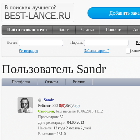
Добавить зака
Найти исполнителя
Блоги
Статьи
Новости
Ак
Логин:
Пароль:
Регистрация
Забыли пароль?
Запо
Пользователь Sandr
Портфолио
Отзывы
Рейтинг
Sandr
Рейтинг:
323
0(0)
/0(0)/
0(0)
Свободен
, был на сайте 10.06.2013 11:12
Просмотров:
82
Дата регистрации:
04.06.2013
На сайте:
13 года 2 месяца 2 дней
В каталоге:
131-й