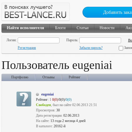
Добавить зака
Найти исполнителя
Блоги
Статьи
Новости
Ак
Логин:
Пароль:
Регистрация
Забыли пароль?
Запо
Пользователь eugeniai
Портфолио
Отзывы
Рейтинг
eugeniai
Рейтинг:
1
0(0)
/0(0)/
0(0)
Свободен
, был на сайте 02.06.2013 21:51
Просмотров:
30
Дата регистрации:
02.06.2013
На сайте:
13 года 2 месяца 4 дней
В каталоге:
20162-й