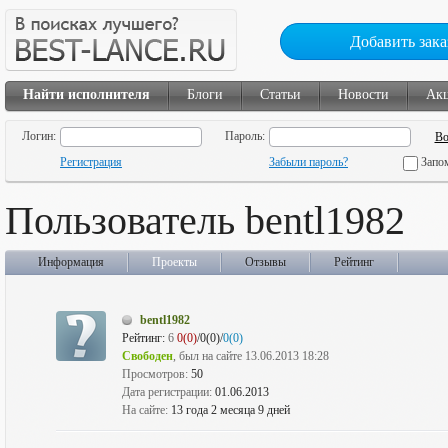
Добавить зака
Найти исполнителя
Блоги
Статьи
Новости
Ак
Логин:
Пароль:
Регистрация
Забыли пароль?
Запо
Пользователь bentl1982
Информация
Проекты
Отзывы
Рейтинг
bentl1982
Рейтинг:
6
0(0)
/0(0)/
0(0)
Свободен
, был на сайте 13.06.2013 18:28
Просмотров:
50
Дата регистрации:
01.06.2013
На сайте:
13 года 2 месяца 9 дней