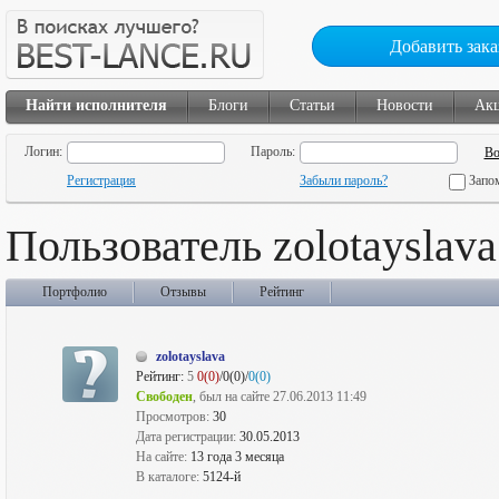
Добавить зака
Найти исполнителя
Блоги
Статьи
Новости
Ак
Логин:
Пароль:
Регистрация
Забыли пароль?
Запо
Пользователь zolotayslava
Портфолио
Отзывы
Рейтинг
zolotayslava
Рейтинг:
5
0(0)
/0(0)/
0(0)
Свободен
, был на сайте 27.06.2013 11:49
Просмотров:
30
Дата регистрации:
30.05.2013
На сайте:
13 года 3 месяца
В каталоге:
5124-й