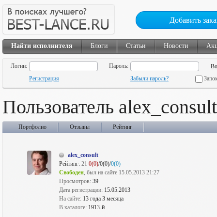
Добавить зака
Найти исполнителя
Блоги
Статьи
Новости
Ак
Логин:
Пароль:
Регистрация
Забыли пароль?
Запо
Пользователь alex_consult
Портфолио
Отзывы
Рейтинг
alex_consult
Рейтинг:
21
0(0)
/0(0)/
0(0)
Свободен
, был на сайте 15.05.2013 21:27
Просмотров:
39
Дата регистрации:
15.05.2013
На сайте:
13 года 3 месяца
В каталоге:
1913-й