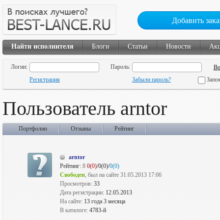
Добавить зака
Найти исполнителя
Блоги
Статьи
Новости
Ак
Логин:
Пароль:
Регистрация
Забыли пароль?
Запо
Пользователь arntor
Портфолио
Отзывы
Рейтинг
arntor
Рейтинг:
8
0(0)
/0(0)/
0(0)
Свободен
, был на сайте 31.05.2013 17:06
Просмотров:
33
Дата регистрации:
12.05.2013
На сайте:
13 года 3 месяца
В каталоге:
4783-й