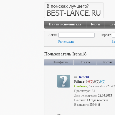
Найти исполнителя
Блоги
Ста
Логин:
Пароль:
Регистрация
За
Пользователь Irene18
Портфолио
Отзывы
Рейтинг
Irene18
Рейтинг:
0
0(0)
/0(0)/
0(0)
Свободен
, был на сайте 22.04.
Просмотров:
31
Дата регистрации:
22.04.2013
На сайте:
13 года 4 месяца
В каталоге:
25644-й