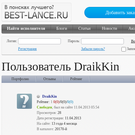
Добавить зака
Найти исполнителя
Блоги
Статьи
Новости
Ак
Логин:
Пароль:
Регистрация
Забыли пароль?
Запо
Пользователь DraikKin
Портфолио
Отзывы
Рейтинг
DraikKin
Рейтинг:
1
0(0)
/0(0)/
0(0)
Свободен
, был на сайте 11.04.2013 05:54
Просмотров:
28
Дата регистрации:
11.04.2013
На сайте:
13 года 4 месяца
В каталоге:
20170-й