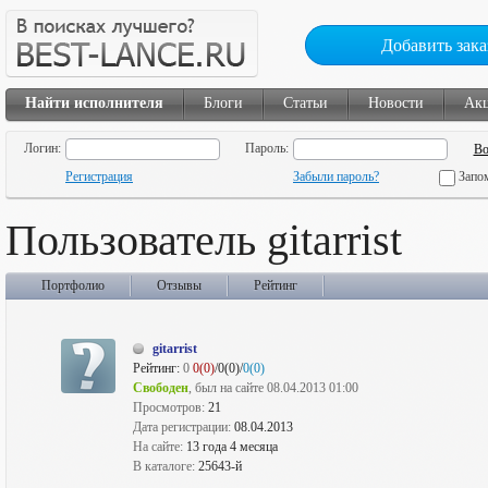
Добавить зака
Найти исполнителя
Блоги
Статьи
Новости
Ак
Логин:
Пароль:
Регистрация
Забыли пароль?
Запо
Пользователь gitarrist
Портфолио
Отзывы
Рейтинг
gitarrist
Рейтинг:
0
0(0)
/0(0)/
0(0)
Свободен
, был на сайте 08.04.2013 01:00
Просмотров:
21
Дата регистрации:
08.04.2013
На сайте:
13 года 4 месяца
В каталоге:
25643-й