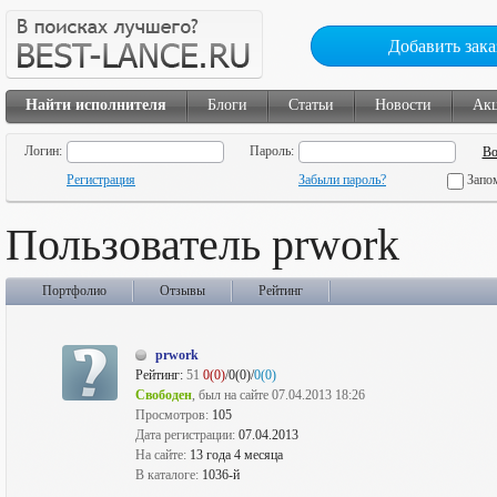
Добавить зака
Найти исполнителя
Блоги
Статьи
Новости
Ак
Логин:
Пароль:
Регистрация
Забыли пароль?
Запо
Пользователь prwork
Портфолио
Отзывы
Рейтинг
prwork
Рейтинг:
51
0(0)
/0(0)/
0(0)
Свободен
, был на сайте 07.04.2013 18:26
Просмотров:
105
Дата регистрации:
07.04.2013
На сайте:
13 года 4 месяца
В каталоге:
1036-й