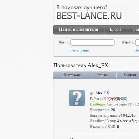
Найти исполнителя
Блоги
Ста
Логин:
Пароль:
Регистрация
За
Пользователь Alex_FX
Портфолио
Отзывы
Рейтинг
Alex_FX
Рейтинг:
3
0(0)
/0(0)/
0(0)
Свободен
, был на сайте 01.07.
Просмотров:
26
Дата регистрации:
04.04.2013
На сайте:
13 года 4 месяца 5 дн
В каталоге:
6131-й