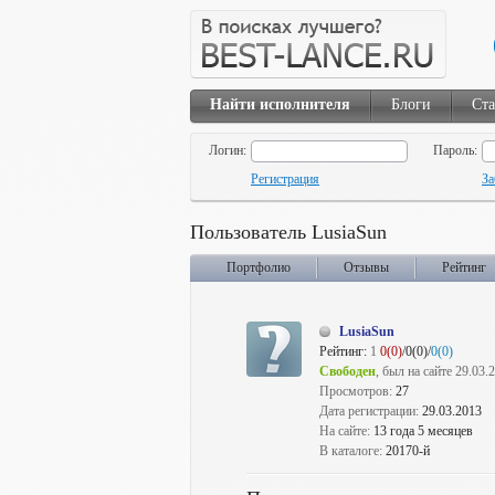
Найти исполнителя
Блоги
Ста
Логин:
Пароль:
Регистрация
За
Пользователь LusiaSun
Портфолио
Отзывы
Рейтинг
LusiaSun
Рейтинг:
1
0(0)
/0(0)/
0(0)
Свободен
, был на сайте 29.03.
Просмотров:
27
Дата регистрации:
29.03.2013
На сайте:
13 года 5 месяцев
В каталоге:
20170-й