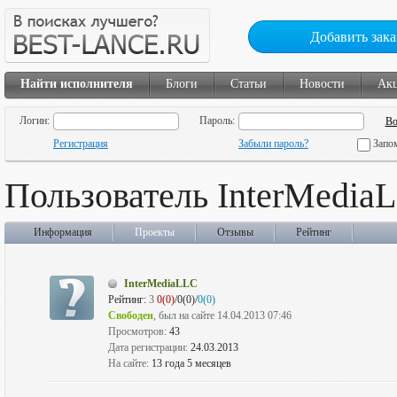
Добавить зака
Найти исполнителя
Блоги
Статьи
Новости
Ак
Логин:
Пароль:
Регистрация
Забыли пароль?
Запо
Пользователь InterMedia
Информация
Проекты
Отзывы
Рейтинг
InterMediaLLC
Рейтинг:
3
0(0)
/0(0)/
0(0)
Свободен
, был на сайте 14.04.2013 07:46
Просмотров:
43
Дата регистрации:
24.03.2013
На сайте:
13 года 5 месяцев