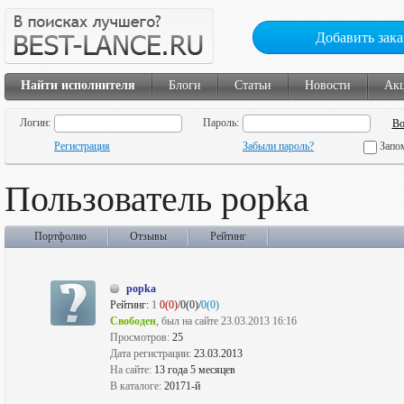
Добавить зака
Найти исполнителя
Блоги
Статьи
Новости
Ак
Логин:
Пароль:
Регистрация
Забыли пароль?
Запо
Пользователь popka
Портфолио
Отзывы
Рейтинг
popka
Рейтинг:
1
0(0)
/0(0)/
0(0)
Свободен
, был на сайте 23.03.2013 16:16
Просмотров:
25
Дата регистрации:
23.03.2013
На сайте:
13 года 5 месяцев
В каталоге:
20171-й