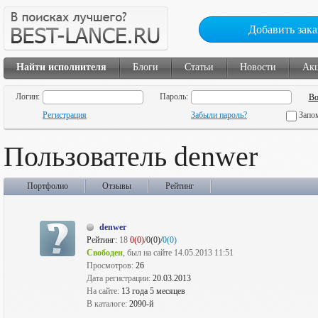
Добавить зака
Найти исполнителя
Блоги
Статьи
Новости
Ак
Логин:
Пароль:
Регистрация
Забыли пароль?
Запо
Пользователь denwer
Портфолио
Отзывы
Рейтинг
denwer
Рейтинг:
18
0(0)
/0(0)/
0(0)
Свободен
, был на сайте 14.05.2013 11:51
Просмотров:
26
Дата регистрации:
20.03.2013
На сайте:
13 года 5 месяцев
В каталоге:
2090-й