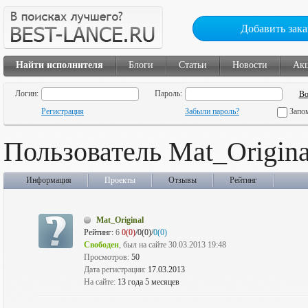
Добавить зака
Найти исполнителя
Блоги
Статьи
Новости
Ак
Логин:
Пароль:
Регистрация
Забыли пароль?
Запо
Пользователь Mat_Origina
Информация
Проекты
Отзывы
Рейтинг
Mat_Original
Рейтинг:
6
0(0)
/0(0)/
0(0)
Свободен
, был на сайте 30.03.2013 19:48
Просмотров:
50
Дата регистрации:
17.03.2013
На сайте:
13 года 5 месяцев