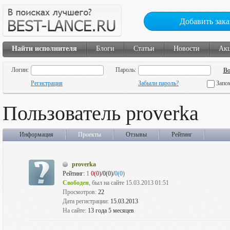
Добавить зака
Найти исполнителя
Блоги
Статьи
Новости
Ак
Логин:
Пароль:
Регистрация
Забыли пароль?
Запо
Пользователь proverka
Информация
Проекты
Отзывы
Рейтинг
proverka
Рейтинг:
1
0(0)
/0(0)/
0(0)
Свободен
, был на сайте 15.03.2013 01:51
Просмотров:
22
Дата регистрации:
15.03.2013
На сайте:
13 года 5 месяцев