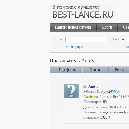
Найти исполнителя
Блоги
Ста
Логин:
Пароль:
Регистрация
За
Пользователь Anttty
Портфолио
Отзывы
Рейтинг
Anttty
Рейтинг:
11
0(0)
/0(0)/
0(0)
Свободен
, был на сайте 01.03.
Просмотров:
80
Дата регистрации:
01.03.2013
На сайте:
13 года 5 месяцев 6 д
В каталоге:
3926-й