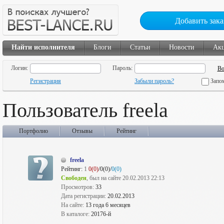
Добавить зака
Найти исполнителя
Блоги
Статьи
Новости
Ак
Логин:
Пароль:
Регистрация
Забыли пароль?
Запо
Пользователь freela
Портфолио
Отзывы
Рейтинг
freela
Рейтинг:
1
0(0)
/0(0)/
0(0)
Свободен
, был на сайте 20.02.2013 22:13
Просмотров:
33
Дата регистрации:
20.02.2013
На сайте:
13 года 6 месяцев
В каталоге:
20176-й