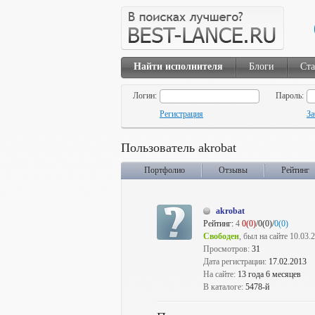
Найти исполнителя
Блоги
Ста
Логин:
Пароль:
Регистрация
За
Пользователь akrobat
Портфолио
Отзывы
Рейтинг
akrobat
Рейтинг:
4
0(0)
/0(0)/
0(0)
Свободен
, был на сайте 10.03.
Просмотров:
31
Дата регистрации:
17.02.2013
На сайте:
13 года 6 месяцев
В каталоге:
5478-й