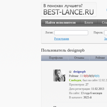
Найти исполнителя
Блоги
Ста
Логин:
Пароль:
Регистрация
За
Пользователь designspb
Портфолио
Отзывы
Рейтинг
designspb
Рейтинг:
11
0(0)
/0(0)/
0(0)
Свободен
, был на сайте 12.02.
Просмотров:
27
Дата регистрации:
11.02.2013
На сайте:
13 года 6 месяцев
В каталоге:
3925-й