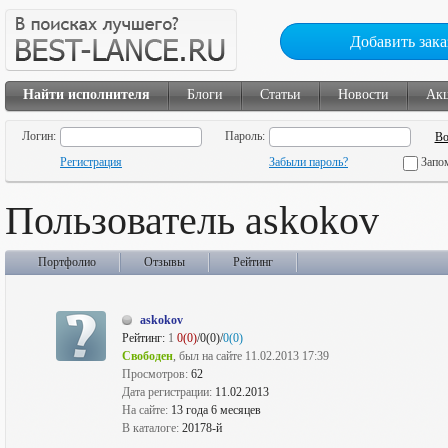
Добавить зака
Найти исполнителя
Блоги
Статьи
Новости
Ак
Логин:
Пароль:
Регистрация
Забыли пароль?
Запо
Пользователь askokov
Портфолио
Отзывы
Рейтинг
askokov
Рейтинг:
1
0(0)
/0(0)/
0(0)
Свободен
, был на сайте 11.02.2013 17:39
Просмотров:
62
Дата регистрации:
11.02.2013
На сайте:
13 года 6 месяцев
В каталоге:
20178-й