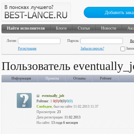
Добавить зака
Найти исполнителя
Блоги
Статьи
Новости
Ак
Логин:
Пароль:
Регистрация
Забыли пароль?
Запо
Пользователь eventually_j
Информация
Проекты
Отзывы
Рейтинг
eventually_job
Рейтинг:
1
0(0)
/0(0)/
0(0)
Свободен
, был на сайте 11.02.2013 11:37
Просмотров:
23
Дата регистрации:
11.02.2013
На сайте:
13 года 6 месяцев