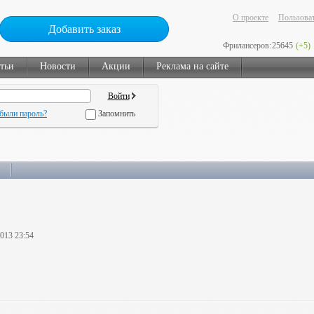
О проекте
Пользоват
Добавить заказ
Фрилансеров:
25645
(+5)
тьи
Новости
Акции
Реклама на сайте
были пароль?
Запомнить
2013 23:54