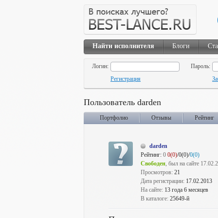
Найти исполнителя
Блоги
Ста
Логин:
Пароль:
Регистрация
За
Пользователь darden
Портфолио
Отзывы
Рейтинг
darden
Рейтинг:
0
0(0)
/0(0)/
0(0)
Свободен
, был на сайте 17.02.
Просмотров:
21
Дата регистрации:
17.02.2013
На сайте:
13 года 6 месяцев
В каталоге:
25649-й