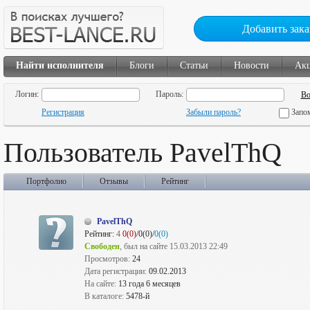
Добавить зака
Найти исполнителя
Блоги
Статьи
Новости
Ак
Логин:
Пароль:
Регистрация
Забыли пароль?
Запо
Пользователь PavelThQ
Портфолио
Отзывы
Рейтинг
PavelThQ
Рейтинг:
4
0(0)
/0(0)/
0(0)
Свободен
, был на сайте 15.03.2013 22:49
Просмотров:
24
Дата регистрации:
09.02.2013
На сайте:
13 года 6 месяцев
В каталоге:
5478-й