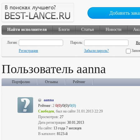
Добавить зака
Найти исполнителя
Блоги
Статьи
Новости
Ак
Логин:
Пароль:
Регистрация
Забыли пароль?
Запо
Пользователь aanna
Портфолио
Отзывы
Рейтинг
aanna
Рейтинг:
2
0(0)
/0(0)/
0(0)
Свободен
, был на сайте 31.01.2013 22:29
Просмотров:
27
Дата регистрации:
30.01.2013
На сайте:
13 года 7 месяцев
В каталоге:
8123-й