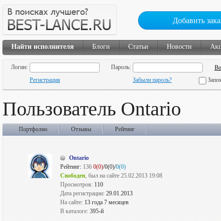
Добавить зака
Найти исполнителя
Блоги
Статьи
Новости
Ак
Логин:
Пароль:
Регистрация
Забыли пароль?
Запо
Пользователь Ontario
Портфолио
Отзывы
Рейтинг
Ontario
Рейтинг:
136
0(0)
/0(0)/
0(0)
Свободен
, был на сайте 25.02.2013 19:08
Просмотров:
110
Дата регистрации:
29.01.2013
На сайте:
13 года 7 месяцев
В каталоге:
395-й