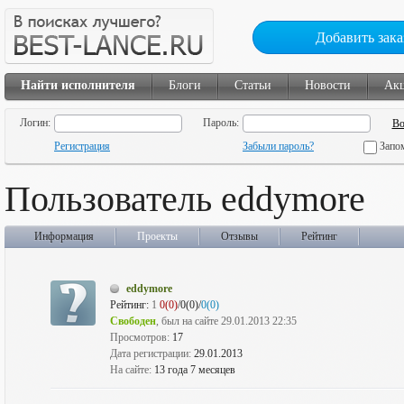
Добавить зака
Найти исполнителя
Блоги
Статьи
Новости
Ак
Логин:
Пароль:
Регистрация
Забыли пароль?
Запо
Пользователь eddymore
Информация
Проекты
Отзывы
Рейтинг
eddymore
Рейтинг:
1
0(0)
/0(0)/
0(0)
Свободен
, был на сайте 29.01.2013 22:35
Просмотров:
17
Дата регистрации:
29.01.2013
На сайте:
13 года 7 месяцев