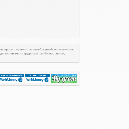
ас просят перевести на некий кошелёк определенную
одственниками сотрудников платёжных систем,