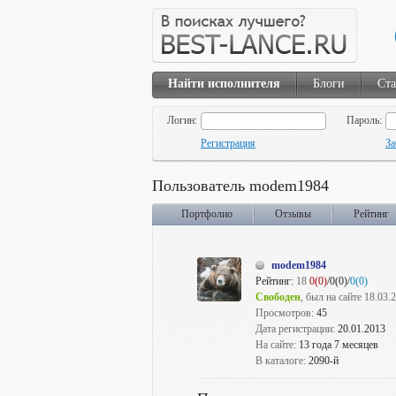
Найти исполнителя
Блоги
Ста
Логин:
Пароль:
Регистрация
За
Пользователь modem1984
Портфолио
Отзывы
Рейтинг
modem1984
Рейтинг:
18
0(0)
/0(0)/
0(0)
Свободен
, был на сайте 18.03.
Просмотров:
45
Дата регистрации:
20.01.2013
На сайте:
13 года 7 месяцев
В каталоге:
2090-й