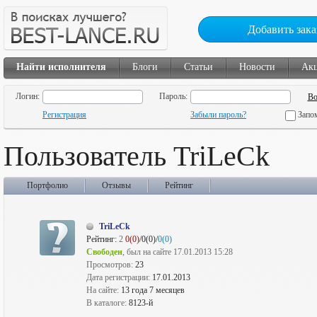
Добавить зака
Найти исполнителя
Блоги
Статьи
Новости
Ак
Логин:
Пароль:
Регистрация
Забыли пароль?
Запо
Пользователь TriLeCk
Портфолио
Отзывы
Рейтинг
TriLeCk
Рейтинг:
2
0(0)
/0(0)/
0(0)
Свободен
, был на сайте 17.01.2013 15:28
Просмотров:
23
Дата регистрации:
17.01.2013
На сайте:
13 года 7 месяцев
В каталоге:
8123-й