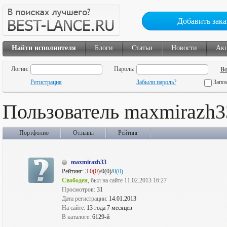
Добавить зака
Найти исполнителя
Блоги
Статьи
Новости
Ак
Логин:
Пароль:
Регистрация
Забыли пароль?
Запо
Пользователь maxmirazh3
Портфолио
Отзывы
Рейтинг
maxmirazh33
Рейтинг:
3
0(0)
/0(0)/
0(0)
Свободен
, был на сайте 11.02.2013 16:27
Просмотров:
31
Дата регистрации:
14.01.2013
На сайте:
13 года 7 месяцев
В каталоге:
6129-й