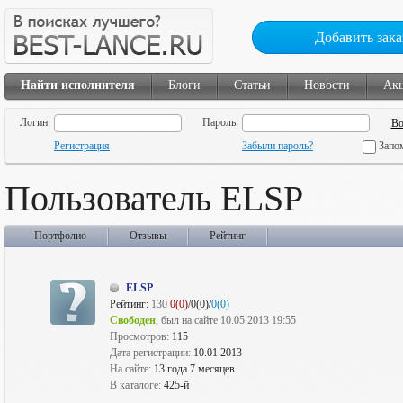
Добавить зака
Найти исполнителя
Блоги
Статьи
Новости
Ак
Логин:
Пароль:
Регистрация
Забыли пароль?
Запо
Пользователь ELSP
Портфолио
Отзывы
Рейтинг
ELSP
Рейтинг:
130
0(0)
/0(0)/
0(0)
Свободен
, был на сайте 10.05.2013 19:55
Просмотров:
115
Дата регистрации:
10.01.2013
На сайте:
13 года 7 месяцев
В каталоге:
425-й