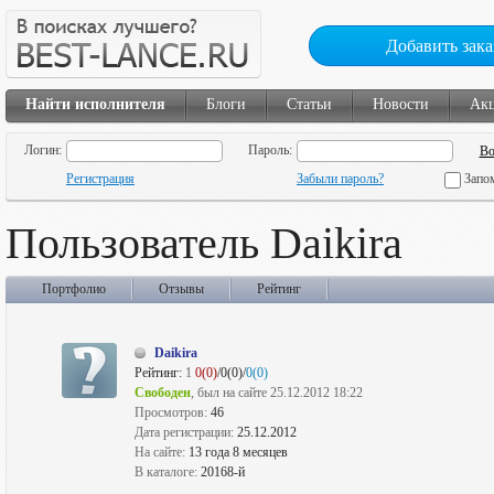
Добавить зака
Найти исполнителя
Блоги
Статьи
Новости
Ак
Логин:
Пароль:
Регистрация
Забыли пароль?
Запо
Пользователь Daikira
Портфолио
Отзывы
Рейтинг
Daikira
Рейтинг:
1
0(0)
/0(0)/
0(0)
Свободен
, был на сайте 25.12.2012 18:22
Просмотров:
46
Дата регистрации:
25.12.2012
На сайте:
13 года 8 месяцев
В каталоге:
20168-й