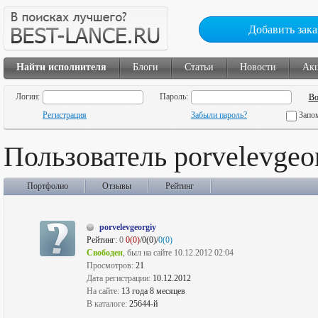
Добавить зака
Найти исполнителя
Блоги
Статьи
Новости
Ак
Логин:
Пароль:
Регистрация
Забыли пароль?
Запо
Пользователь porvelevgeo
Портфолио
Отзывы
Рейтинг
porvelevgeorgiy
Рейтинг:
0
0(0)
/0(0)/
0(0)
Свободен
, был на сайте 10.12.2012 02:04
Просмотров:
21
Дата регистрации:
10.12.2012
На сайте:
13 года 8 месяцев
В каталоге:
25644-й