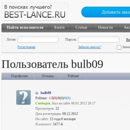
Добавить зака
Найти исполнителя
Блоги
Статьи
Новости
Ак
Логин:
Пароль:
Регистрация
Забыли пароль?
Запо
Пользователь bulb09
Портфолио
Отзывы
Рейтинг
bulb09
Рейтинг:
4
0(0)
/0(0)/
0(0)
Свободен
, был на сайте 06.01.2013 20:17
Просмотров:
22
Дата регистрации:
09.12.2012
На сайте:
13 года 8 месяцев
В каталоге:
5477-й