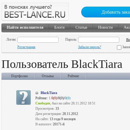
Добавить зака
Найти исполнителя
Блоги
Статьи
Новости
Ак
Логин:
Пароль:
Регистрация
Забыли пароль?
Запо
Пользователь BlackTiara
Портфолио
Отзывы
Рейтинг
BlackTiara
Рейтинг:
1
0(0)
/0(0)/
0(0)
Свободен
, был на сайте 28.11.2012 18:51
Просмотров:
33
Дата регистрации:
28.11.2012
На сайте:
13 года 9 месяцев
В каталоге:
20171-й