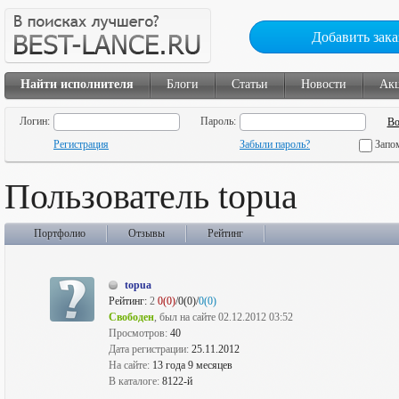
Добавить зака
Найти исполнителя
Блоги
Статьи
Новости
Ак
Логин:
Пароль:
Регистрация
Забыли пароль?
Запо
Пользователь topua
Портфолио
Отзывы
Рейтинг
topua
Рейтинг:
2
0(0)
/0(0)/
0(0)
Свободен
, был на сайте 02.12.2012 03:52
Просмотров:
40
Дата регистрации:
25.11.2012
На сайте:
13 года 9 месяцев
В каталоге:
8122-й