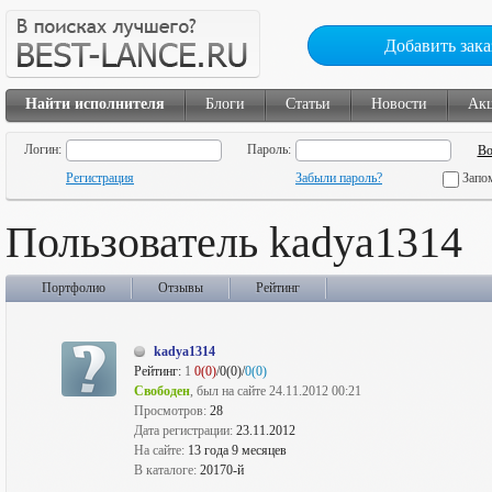
Добавить зака
Найти исполнителя
Блоги
Статьи
Новости
Ак
Логин:
Пароль:
Регистрация
Забыли пароль?
Запо
Пользователь kadya1314
Портфолио
Отзывы
Рейтинг
kadya1314
Рейтинг:
1
0(0)
/0(0)/
0(0)
Свободен
, был на сайте 24.11.2012 00:21
Просмотров:
28
Дата регистрации:
23.11.2012
На сайте:
13 года 9 месяцев
В каталоге:
20170-й