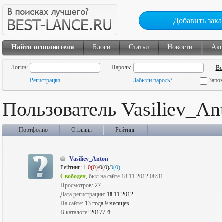
Добавить зака
Найти исполнителя
Блоги
Статьи
Новости
Ак
Логин:
Пароль:
Регистрация
Забыли пароль?
Запо
Пользователь Vasiliev_An
Портфолио
Отзывы
Рейтинг
Vasiliev_Anton
Рейтинг:
1
0(0)
/0(0)/
0(0)
Свободен
, был на сайте 18.11.2012 08:31
Просмотров:
27
Дата регистрации:
18.11.2012
На сайте:
13 года 9 месяцев
В каталоге:
20177-й