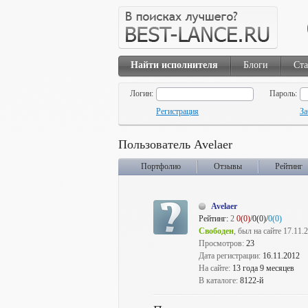
Найти исполнителя
Блоги
Ста
Логин:
Пароль:
Регистрация
За
Пользователь Avelaer
Портфолио
Отзывы
Рейтинг
Avelaer
Рейтинг:
2
0(0)
/0(0)/
0(0)
Свободен
, был на сайте 17.11.
Просмотров:
23
Дата регистрации:
16.11.2012
На сайте:
13 года 9 месяцев
В каталоге:
8122-й