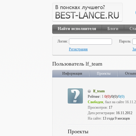
Найти исполнителя
Блоги
Ста
Логин:
Пароль:
Регистрация
За
Пользователь lf_team
Информация
Проекты
Отзыв
lf_team
Рейтинг:
1
0(0)
/0(0)/
0(0)
Свободен
, был на сайте 16.11.
Просмотров:
17
Дата регистрации:
16.11.2012
На сайте:
13 года 9 месяцев
Проекты