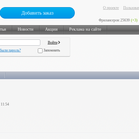
О проекте
Пользоват
Добавить заказ
Фрилансеров:
25639
(+3)
тьи
Новости
Акции
Реклама на сайте
были пароль?
Запомнить
 11:54