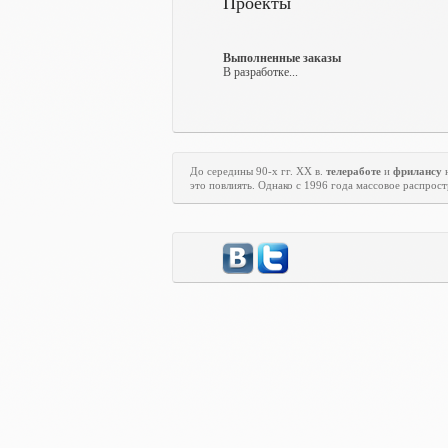
Проекты
Выполненные заказы
В разработке...
До середины 90-х гг.
XX
в.
телеработе
и
фрилансу
н
это повлиять. Однако с 1996 года массовое распрос