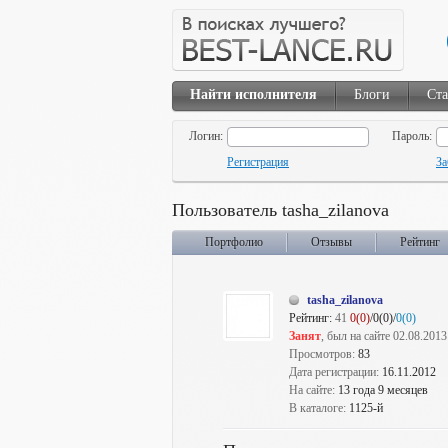
Найти исполнителя
Блоги
Ста
Логин:
Пароль:
Регистрация
За
Пользователь tasha_zilanova
Портфолио
Отзывы
Рейтинг
tasha_zilanova
Рейтинг:
41
0(0)
/0(0)/
0(0)
Занят
, был на сайте 02.08.2013
Просмотров:
83
Дата регистрации:
16.11.2012
На сайте:
13 года 9 месяцев
В каталоге:
1125-й