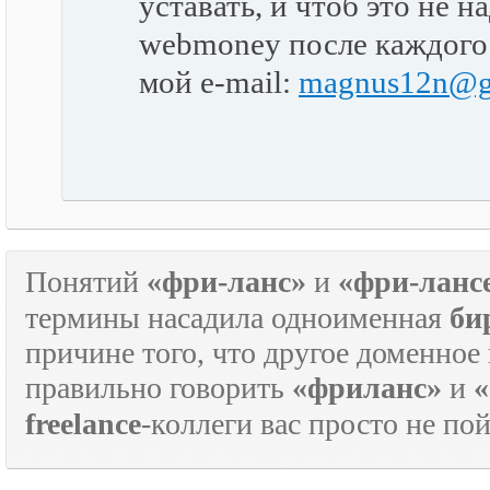
уставать, и чтоб это не 
webmoney после каждого
мой e-mail:
magnus12n@g
Понятий
«фри-ланс»
и
«фри-ланс
термины насадила одноименная
би
причине того, что другое доменное
правильно говорить
«фриланс»
и
«
freelance
-коллеги вас просто не по