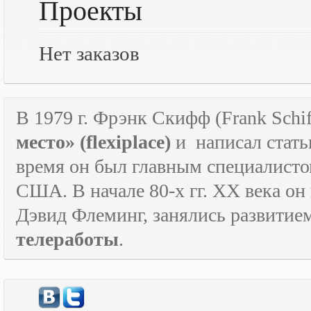
Проекты
Нет заказов
В 1979 г. Фрэнк Скифф (Frank Schif
место» (
flexiplace
)
и
написал стать
время он был главным специалист
США. В начале 80-х гг.
XX
века он
Дэвид Флеминг, занялись развитие
телеработы
.