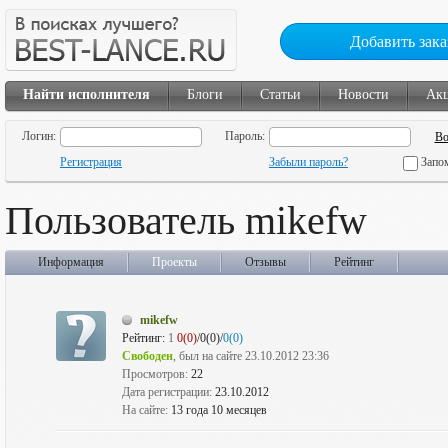
Добавить зака
Найти исполнителя
Блоги
Статьи
Новости
Ак
Логин:
Пароль:
Регистрация
Забыли пароль?
Запо
Пользователь mikefw
Информация
Проекты
Отзывы
Рейтинг
mikefw
Рейтинг:
1
0(0)
/0(0)/
0(0)
Свободен
, был на сайте 23.10.2012 23:36
Просмотров:
22
Дата регистрации:
23.10.2012
На сайте:
13 года 10 месяцев